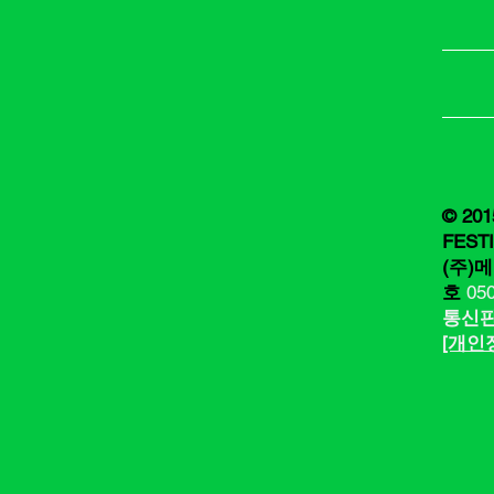
© 201
FEST
(주)메
호
05
통신
[​​개