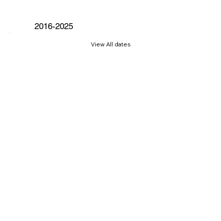
2016-2025
WORLD TOUR
View All dates