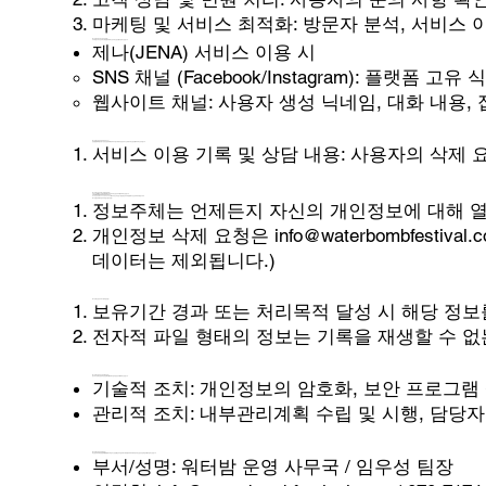
마케팅 및 서비스 최적화: 방문자 분석, 서비스 
제2조 (처리하는 개인정보의 항목)
사이트 및 서비스는 서비스 제공을 위해 최소한의 개인정보를 수집하고 있습니다.
제나(JENA) 서비스 이용 시
SNS 채널 (Facebook/Instagram): 플랫폼 고
웹사이트 채널: 사용자 생성 닉네임, 대화 내용, 접
제3조 (개인정보의 처리 및 보유 기간)
관련 법령에 따른 보존 기간 또는 정보주체로부터 수집 시에 동의받은 보유 기간 내에서 개인정보를 처리하고 보유합니다.
서비스 이용 기록 및 상담 내용: 사용자의 삭제 
제4조 (개인정보의 제3자 제공 및 위탁)
서비스는 원활한 기능 제공을 위해 다음과 같이 개인정보 처리를 위탁하고 있습니다.
수탁업체위탁 업무 내용보유 및 이용 기간
Google (Firebase, Gemini API)데이터 보안 저장 및 AI 답변 생성 처리회원 탈퇴 시 또는 위탁 계약 종료 시까지
제5조 (정보주체의 권리·의무 및 그 행사방법)
정보주체는 언제든지 자신의 개인정보에 대해 열람
개인정보 삭제 요청은
info@waterbombfestival.
데이터는 제외됩니다.)
제6조 (개인정보의 파기절차 및 방법)
보유기간 경과 또는 처리목적 달성 시 해당 정보
전자적 파일 형태의 정보는 기록을 재생할 수 없
제7조 (개인정보의 안전성 확보 조치)
본 서비스는 개인정보의 안전성 확보를 위해 다음과 같은 조치를 취하고 있습니다.
기술적 조치: 개인정보의 암호화, 보안 프로그램 설치 및
관리적 조치: 내부관리계획 수립 및 시행, 담당자
제8조 (개인정보 보호책임자)
개인정보 처리에 관한 업무를 총괄해서 책임지고, 관련 불만 처리 및 피해 구제 등을 위하여 아래와 같이 개인정보 보호책임자를 지정하고 있습니다.
부서/성명: 워터밤 운영 사무국 / 임우성 팀장