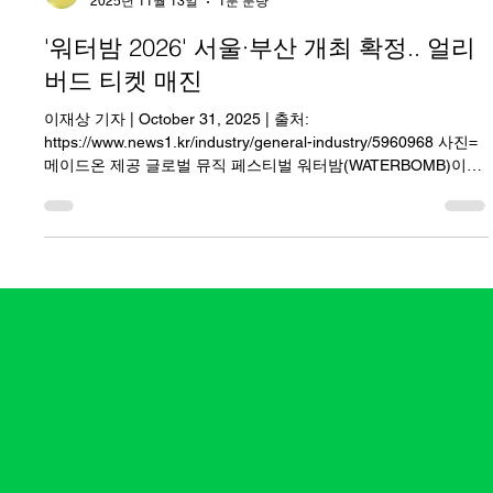
Sihyeon Moon
2025년 11월 13일
1분 분량
'워터밤 2026' 서울·부산 개최 확정.. 얼리
버드 티켓 매진
이재상 기자 | October 31, 2025 | 출처:
https://www.news1.kr/industry/general-industry/5960968 사진=
메이드온 제공 글로벌 뮤직 페스티벌 워터밤(WATERBOMB)이
2026년 여름, 서울(7월 24~26일)과 부산(8월 7~9일)에서의 국내
개최를 확정하고 얼리버드 티켓을 오픈했다. 매년 오픈과 동시에
매진을 기록해 온 워터밤의 얼리버드 티켓은 올해도 역시 빠른 속
도로 티켓이 매진되며 여름 대표 페스티벌로서의 위상을 다시 입
증했다. 워터밤은 국내를 넘어 해외에서도 주목받는 글로벌 페스
티벌로, 음악·퍼포먼스·물놀이가 결합한 독창적 콘셉트로 매년 수
만 명의 관객을 끌어모은다. 2026년에는 확장된 행사 규모를 바
탕으로 압도적 스케일의 무대 연출과 강화된 체험형 콘텐츠를 선
보이며, 한층 몰입감 있는 페스티벌 경험을 제공할 예정이다. 워
터밤의 독특한 티켓 판매 방식 역시 팬 중심으로 설계돼